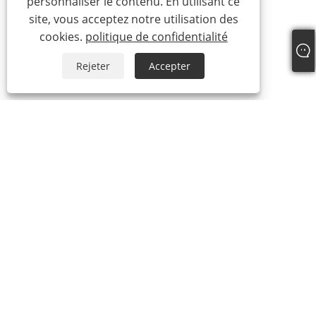
personnaliser le contenu. En utilisant ce
site, vous acceptez notre utilisation des
cookies.
politique de confidentialité
Rejeter
Accepter
+86-15865772126
andy@hardwaremarine.com
Copyright © 2023 Shandong Power Industry and Trade Co., Ltd.
Tous droits réservés.