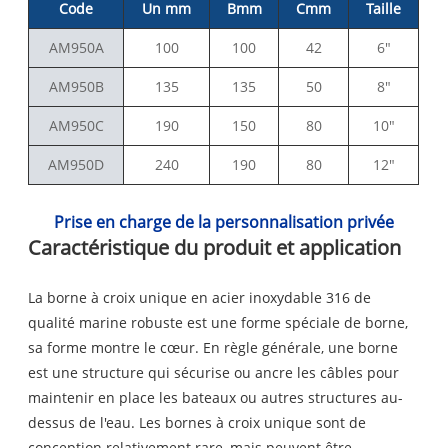
Code
Un mm
Bmm
Cmm
Taille
AM950A
100
100
42
6"
AM950B
135
135
50
8"
AM950C
190
150
80
10"
AM950D
240
190
80
12"
Prise en charge de la personnalisation privée
Caractéristique du produit et application
La borne à croix unique en acier inoxydable 316 de
qualité marine robuste est une forme spéciale de borne,
sa forme montre le cœur. En règle générale, une borne
est une structure qui sécurise ou ancre les câbles pour
maintenir en place les bateaux ou autres structures au-
dessus de l'eau. Les bornes à croix unique sont de
conception relativement rare, mais peuvent être