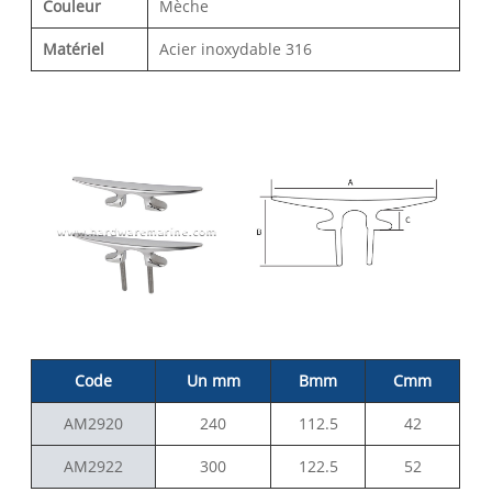
Couleur
Mèche
Matériel
Acier inoxydable 316
Code
Un mm
Bmm
Cmm
AM2920
240
112.5
42
AM2922
300
122.5
52