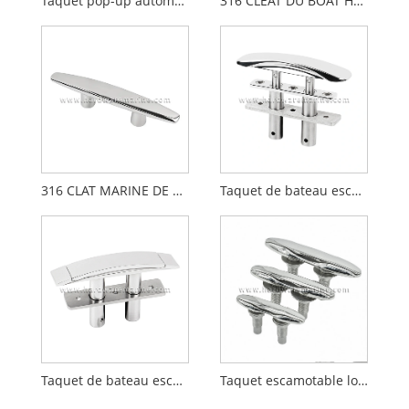
Taquet pop-up automatique pour bateau marin en acier inoxydable 316
316 CLEAT DU BOAT HOPBACKED HOPBACKED ENDURIN
316 CLAT MARINE DE BASE OUVERT-AVEUX INOXEM
Taquet de bateau escamotable encastré en acier inoxydable 316L
Taquet de bateau escamotable en acier inoxydable 316L
Taquet escamotable lourd marin en acier inoxydable 316