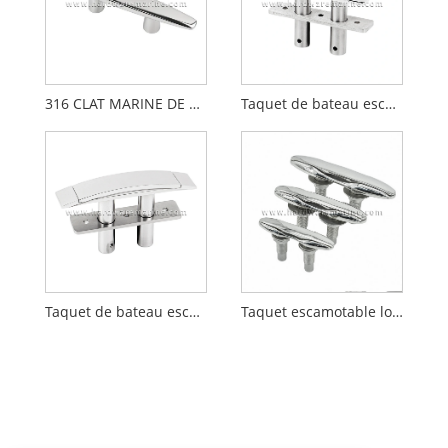
316 CLAT MARINE DE BASE OUVERT-AVEUX INOXEM
Taquet de bateau escamotable encastré en acier inoxydable 316L
Taquet de bateau escamotable en acier inoxydable 316L
Taquet escamotable lourd marin en acier inoxydable 316