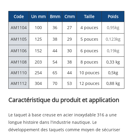
Code
Un mm
Bmm
Cmm
Taille
Poids
AM1104
100
36
27
4 pouces
0,95kg
AM1105
125
38
29
5 pouces
0,123kg
AM1106
152
44
30
6 pouces
0,19kg
AM1108
203
54
38
8 pouces
0,33 kg
AM1110
254
65
44
10 pouces
0,5kg
AM1112
304
70
53
12 pouces
0,88 kg
Caractéristique du produit et application
Le taquet à base creuse en acier inoxydable 316 a une
longue histoire dans l'industrie nautique. Le
développement des taquets comme moyen de sécuriser