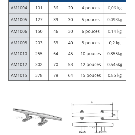
AM1004
101
36
20
4 pouces
0,06 kg
AM1005
127
39
30
5 pouces
0,093kg
AM1006
150
46
30
6 pouces
0,14 kg
AM1008
203
53
40
8 pouces
0,2 kg
AM1010
255
64
45
10 pouces
0,355kg
AM1012
302
70
53
12 pouces
0,545kg
AM1015
378
78
64
15 pouces
0,85 kg